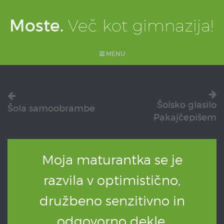
MENU
Šolsko glasilo
Šola samoobrambe
Pakajčepišem
Moja maturantka se je
razvila v optimistično,
družbeno senzitivno in
odgovorno dekle.