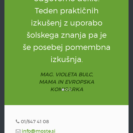
Teden praktičnih
izkušenj z uporabo
šolskega znanja pa je
še posebej pomembna
izkušnja.
MAG. VIOLETA BULC,
MAMA IN EVROPSKA
KOMISARKA
01/547 41 08
info@moste.si