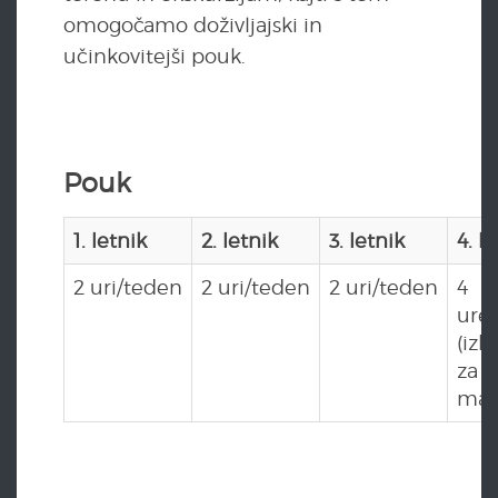
omogočamo doživljajski in
učinkovitejši pouk.
Pouk
1. letnik
2. letnik
3. letnik
4. l
2 uri/teden
2 uri/teden
2 uri/teden
4
ure
(izb
za
mat