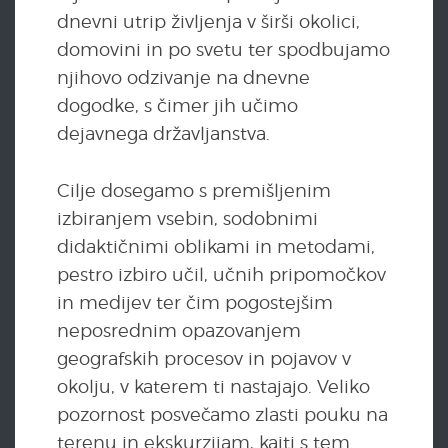
dnevni utrip življenja v širši okolici,
domovini in po svetu ter spodbujamo
njihovo odzivanje na dnevne
dogodke, s čimer jih učimo
dejavnega državljanstva.
Cilje dosegamo s premišljenim
izbiranjem vsebin, sodobnimi
didaktičnimi oblikami in metodami,
pestro izbiro učil, učnih pripomočkov
in medijev ter čim pogostejšim
neposrednim opazovanjem
geografskih procesov in pojavov v
okolju, v katerem ti nastajajo. Veliko
pozornost posvečamo zlasti pouku na
terenu in ekskurzijam, kajti s tem