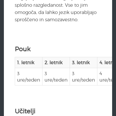
splošno razgledanost. Vse to jim
omogoča, da lahko jezik uporabljajo
sproščeno in samozavestno.
Pouk
1. letnik
2. letnik
3. letnik
4. letni
3
3
3
4
ure/teden
ure/teden
ure/teden
ure/te
Učitelji