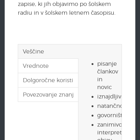
zapise, ki jih objavimo po šolskem
radiu in v šolskem letnem časopisu.
Veščine
pisanje
Vrednote
člankov
in
Dolgoročne koristi
novic
Povezovanje znanj
iznajdljivost
natančnost
govorništvo
zanimivo
interpretiranje