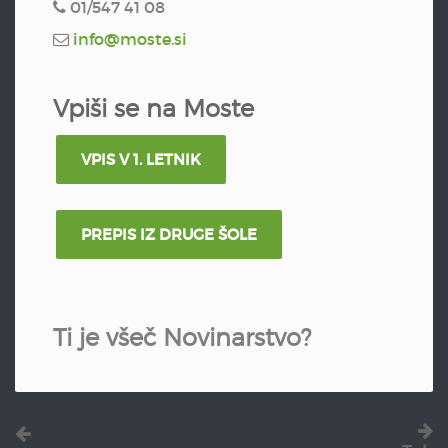
01/547 41 08
info@moste.si
Vpiši se na Moste
VPIS V 1. LETNIK
PREPIS IZ DRUGE ŠOLE
Ti je všeč Novinarstvo?