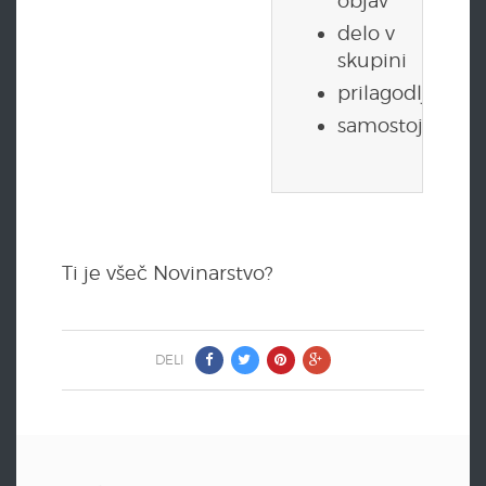
objav
delo v
skupini
prilagodljivost
samostojnost
Ti je všeč Novinarstvo?
DELI