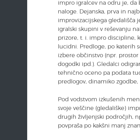
impro igralcev na odru je, da
naloge. Dejanska, prva in najb
improvizacijskega gledališča 
igralski skupini v reševanju n
prizore, t. i. impro discipline,
lucidni. Predloge, po katerih
izbere občinstvo (npr. prostor 
dogodki ipd.). Gledalci odigr
tehnično oceno pa podata tud
predlogov, dinamiko zgodbe, k
Pod vodstvom izkušenih mentor
svoje veščine (gledališke) impr
drugih življenjski področjih, 
povpraša po kakšni manj znani 