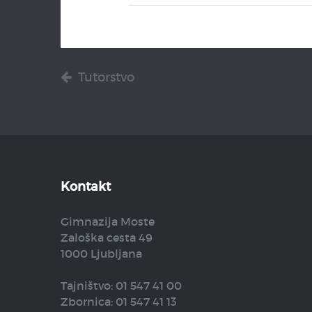
Tutorstvo
Kontakt
Gimnazija Moste
Zaloška cesta 49
1000 Ljubljana
Tajništvo: 01 547 41 00
Zbornica: 01 547 41 13