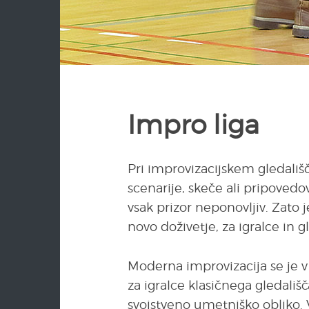
Impro liga
Pri improvizacijskem gledališ
scenarije, skeče ali pripovedo
vsak prizor neponovljiv. Zato
novo doživetje, za igralce in g
Moderna improvizacija se je v 
za igralce klasičnega gledališč
svojstveno umetniško obliko. V