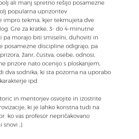
 bolj ali manj spretno rešijo posamezne
olj popularna uprizoritev
je impro tekma, kjer tekmujeta dve
alog. Gre za kratke, 3- do 4-minutne
 ki pa morajo biti smiselni, duhoviti in
 se posamezne discipline odigrajo, pa
prizora, žanr, čustva, osebe, odnosi,
ane prizore nato ocenijo s ploskanjem,
i dva sodnika, ki sta pozorna na uporabo
arakterje ipd.
ic in mentorjev osvojite in izostrite
ovizacije, ki je lahko koristna tudi na
npr. ko vas profesor nepričakovano
snovi ;).