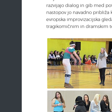
razvijajo dialog in gib med p
nastopov jo navadno približa 
evropska improvizacijska gled
tragikomičnim in dramskim t