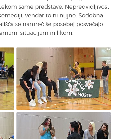
otekom same predstave. Nepredvidljivost
komediji, vendar to ni nujno. Sodobna
ališča se namreč še posebej posvečajo
emam, situacijam in likom.