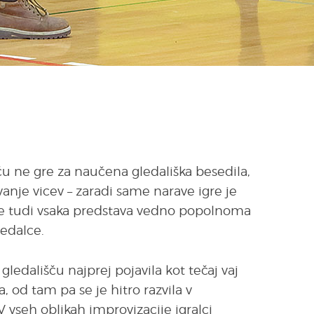
ču ne gre za naučena gledališka besedila,
vanje vicev – zaradi same narave igre je
 je tudi vsaka predstava vedno popolnoma
ledalce.
gledališču najprej pojavila kot tečaj vaj
a, od tam pa se je hitro razvila v
 vseh oblikah improvizacije igralci