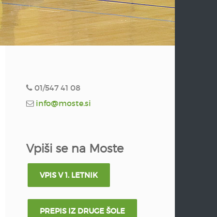
01/547 41 08
info@moste.si
Vpiši se na Moste
VPIS V 1. LETNIK
PREPIS IZ DRUGE ŠOLE