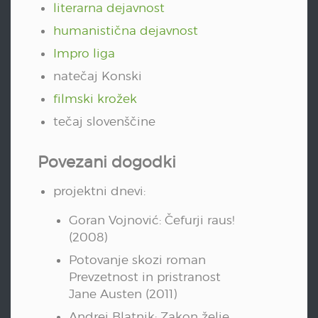
literarna dejavnost
humanistična dejavnost
Impro liga
natečaj Konski
filmski krožek
tečaj slovenščine
Povezani dogodki
projektni dnevi:
Goran Vojnović: Čefurji raus!
(2008)
Potovanje skozi roman
Prevzetnost in pristranost
Jane Austen (2011)
Andrej Blatnik: Zakon želje