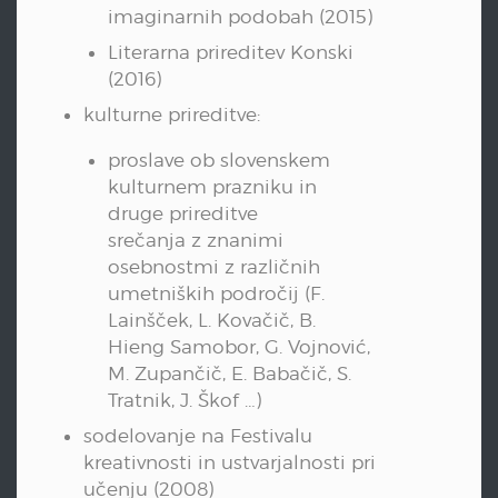
imaginarnih podobah (2015)
Literarna prireditev Konski
(2016)
kulturne prireditve:
proslave ob slovenskem
kulturnem prazniku in
druge prireditve
srečanja z znanimi
osebnostmi z različnih
umetniških področij (F.
Lainšček, L. Kovačič, B.
Hieng Samobor, G. Vojnović,
M. Zupančič, E. Babačič, S.
Tratnik, J. Škof …)
sodelovanje na Festivalu
kreativnosti in ustvarjalnosti pri
učenju (2008)