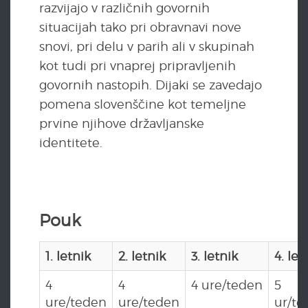
razvijajo v različnih govornih
situacijah tako pri obravnavi nove
snovi, pri delu v parih ali v skupinah
kot tudi pri vnaprej pripravljenih
govornih nastopih. Dijaki se zavedajo
pomena slovenščine kot temeljne
prvine njihove državljanske
identitete.
Pouk
1. letnik
2. letnik
3. letnik
4. let
4
4
4 ure/teden
5
ure/teden
ure/teden
ur/te