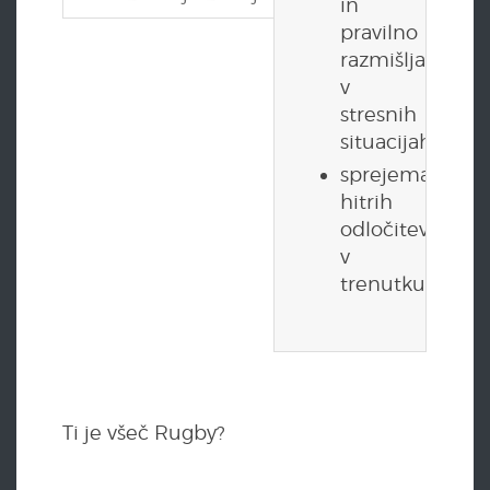
in
pravilno
razmišljanje
v
stresnih
situacijah
sprejemanje
hitrih
odločitev
v
trenutku
Ti je všeč Rugby?