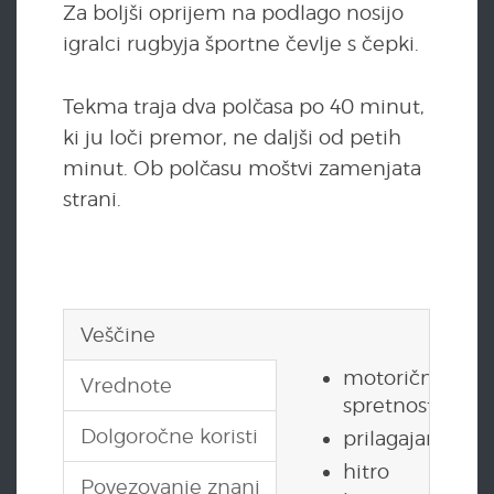
Za boljši oprijem na podlago nosijo
igralci rugbyja športne čevlje s čepki.
Tekma traja dva polčasa po 40 minut,
ki ju loči premor, ne daljši od petih
minut. Ob polčasu moštvi zamenjata
strani.
Veščine
motorične
Vrednote
spretnosti
Dolgoročne koristi
prilagajanje
hitro
Povezovanje znanj