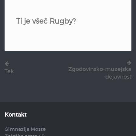
Ti je všeč Rugby?
Zgodovinsko-muzejska
Tek
dejavnost
Kontakt
Gimnazija Moste
Zaloška cesta 49