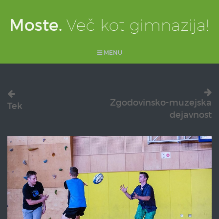
MENU
Zgodovinsko-muzejska
Tek
dejavnost