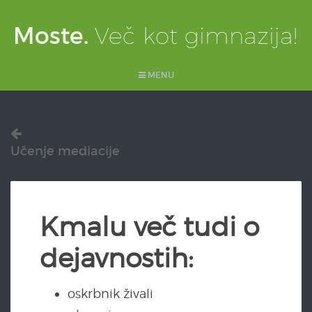
MENU
Učenje mediacije
Kmalu več tudi o
dejavnostih:
oskrbnik živali