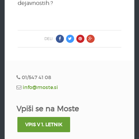
dejavnostih:?
DELI
01/547 41 08
info@moste.si
Vpiši se na Moste
VPIS V 1. LETNIK