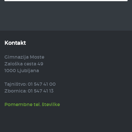
Kontakt
Gimnazija Moste
Zaloška cesta 49
1000 Ljubljana
Tajništvo: 01 547 41 00
Zbornica: 01 547 41 13
Pomembne tel. številke